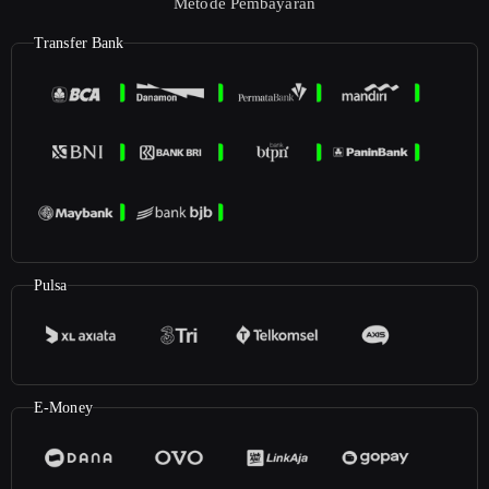
Metode Pembayaran
Transfer Bank
Pulsa
E-Money