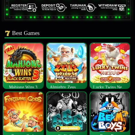
Best Games
Mahjong Wins 3
Almighty Zeus Wilds™
Lucky Twins Nexus