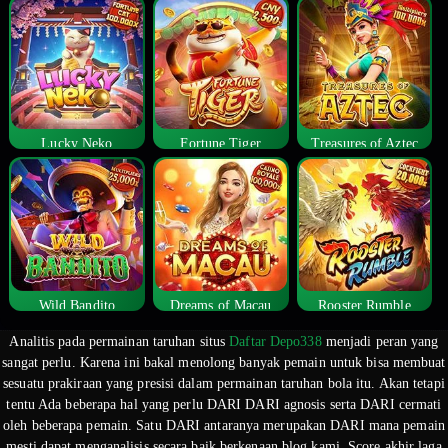
Lucky Neko
Fortune Tiger
Treasures of Aztec
Wild Bandito
Dreams of Macau
Rooster Rumble
Analitis pada permainan taruhan situs
Daftar Depo338
menjadi peran yang
sangat perlu. Karena ini bakal menolong banyak pemain untuk bisa membuat
sesuatu prakiraan yang presisi dalam permainan taruhan bola itu. Akan tetapi
tentu Ada beberapa hal yang perlu DARI DARI agnosis serta DARI cermati
oleh beberapa pemain. Satu DARI antaranya merupakan DARI mana pemain
mesti dapat menganalisis secara baik berkenaan blog kami. Score akhir laga